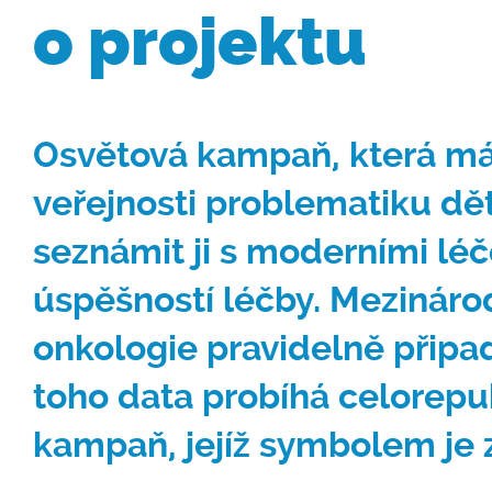
o projektu
Osvětová kampaň, která má z
veřejnosti problematiku dě
seznámit ji s moderními lé
úspěšností léčby. Mezináro
onkologie pravidelně připad
toho data probíhá celorepu
kampaň, jejíž symbolem je z